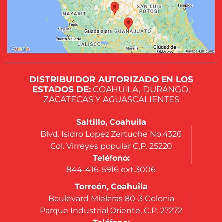
DISTRIBUIDOR AUTORIZADO EN LOS
ESTADOS DE:
COAHUILA, DURANGO,
ZACATECAS Y AGUASCALIENTES
Saltillo, Coahuila
Blvd. Isidro Lopez Zertuche No.4326
Col. Virreyes popular C.P. 25220
Teléfono:
844-416-5916 ext.3006
Torreón, Coahuila
Boulevard Mieleras 80-3 Colonia
Parque Industrial Oriente, C.P. 27272