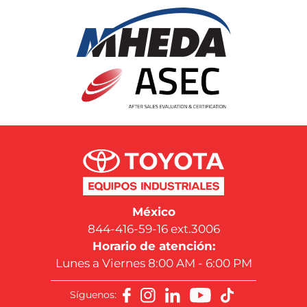
México
844-416-59-16 ext.3006
Horario de atención:
Lunes a Viernes 8:00 AM - 6:00 PM
Síguenos: