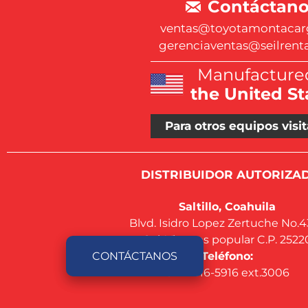
Contáctano
ventas@toyotamontacar
gerenciaventas@seilrent
Manufactured
the United St
Para otros equipos visit
DISTRIBUIDOR AUTORIZAD
Saltillo, Coahuila
Blvd. Isidro Lopez Zertuche No.
Col. Virreyes popular C.P. 2522
CONTÁCTANOS
Teléfono:
844-416-5916 ext.3006