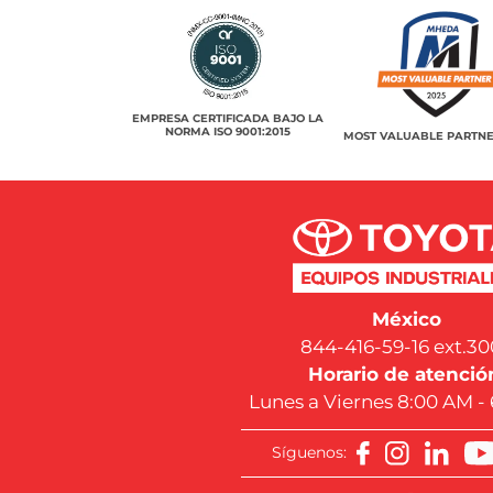
EMPRESA CERTIFICADA BAJO LA
NORMA ISO 9001:2015
MOST VALUABLE PARTNE
México
844-416-59-16 ext.30
Horario de atenció
Lunes a Viernes 8:00 AM -
Síguenos: