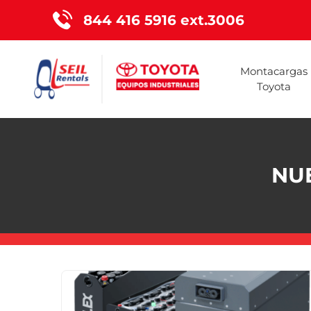
844 416 5916 ext.3006
Montacargas
Toyota
NU