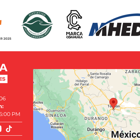
R 2025
06
n:
 6:00 PM