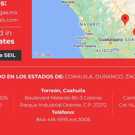
s:
gas.mx
als.com
 in
ates
a SEIL
O EN LOS ESTADOS DE:
COAHUILA, DURANGO, ZAC
Torreón, Coahuila
4326
Boulevard Mieleras 80-3 Colonia
Carre
0
Parque Industrial Oriente, C.P. 27272
Col. Nu
Teléfono:
844-416-5916 ext.3006