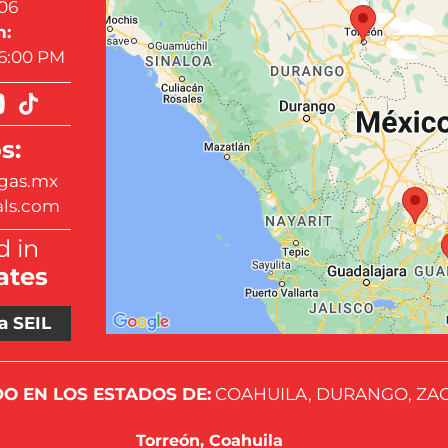
06
n:
 6:00 PM
s:
gas.mx
als.com
 in
ates
a SEIL
O EN LOS ESTADOS DE:
COAHUILA, DURANGO, ZAC
Torreón, Coahuila