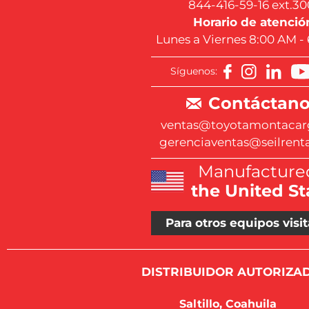
844-416-59-16 ext.30
Horario de atenció
Lunes a Viernes 8:00 AM -
Síguenos:
Contáctano
ventas@toyotamontacar
gerenciaventas@seilrent
Manufactured
the United St
Para otros equipos visit
DISTRIBUIDOR AUTORIZAD
Saltillo, Coahuila