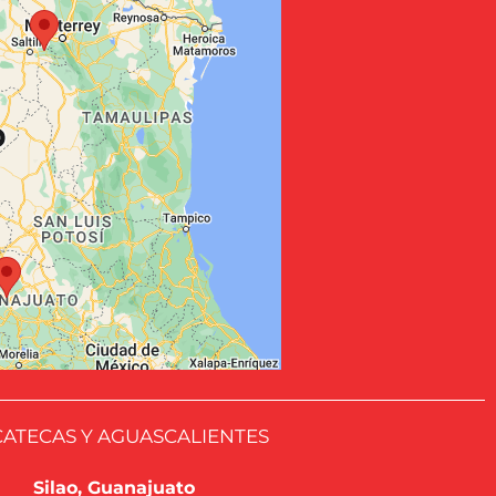
ATECAS Y AGUASCALIENTES
Silao, Guanajuato