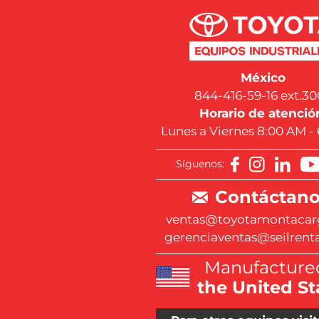
México
844-416-59-16 ext.30
Horario de atenció
Lunes a Viernes 8:00 AM -
Síguenos:
Contáctano
ventas@toyotamontacar
gerenciaventas@seilrent
Manufactured
the United St