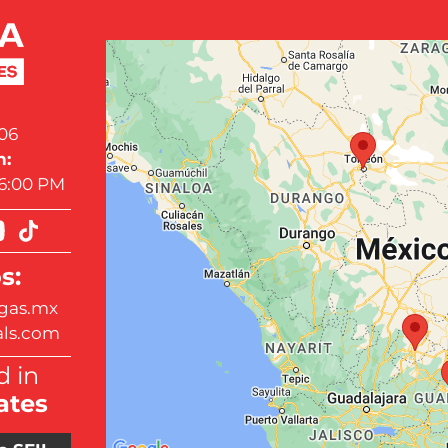
06
n:
 6:00 PM
s:
gas.mx
als.com
 in
ates