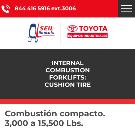
844 416 5916 ext.3006
Montacargas Toyota
INTERNAL
COMBUSTION
Nuestros servicios
FORKLIFTS:
CUSHION TIRE
Catálogo de productos
Promociones
Combustión compacto.
Nosotros
3,000 a 15,500 Lbs.
Blog