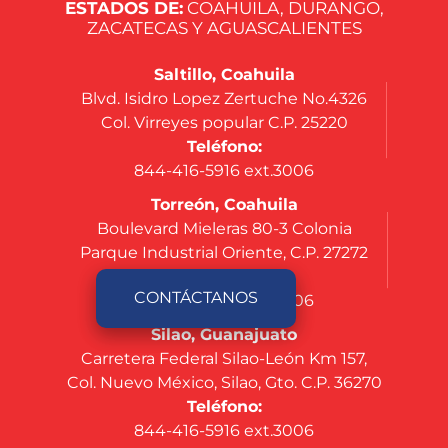
ESTADOS DE:
COAHUILA, DURANGO,
ZACATECAS Y AGUASCALIENTES
Saltillo, Coahuila
Blvd. Isidro Lopez Zertuche No.4326
Col. Virreyes popular C.P. 25220
Teléfono:
844-416-5916 ext.3006
Torreón, Coahuila
Boulevard Mieleras 80-3 Colonia
Parque Industrial Oriente, C.P. 27272
Teléfono:
CONTÁCTANOS
844-416-5916 ext.3006
Silao, Guanajuato
Carretera Federal Silao-León Km 157,
Col. Nuevo México, Silao, Gto. C.P. 36270
Teléfono:
844-416-5916 ext.3006