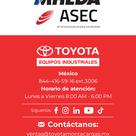
México
844-416-59-16 ext.3006
Horario de atención:
Lunes a Viernes 8:00 AM - 6:00 PM
Síguenos:
Contáctanos:
ventas@toyotamontacargas.mx