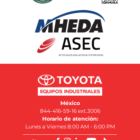
México
844-416-59-16 ext.3006
Horario de atención:
Lunes a Viernes 8:00 AM - 6:00 PM