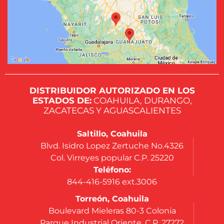
DISTRIBUIDOR AUTORIZADO EN LOS
ESTADOS DE:
COAHUILA, DURANGO,
ZACATECAS Y AGUASCALIENTES
Saltillo, Coahuila
Blvd. Isidro Lopez Zertuche No.4326
Col. Virreyes popular C.P. 25220
Teléfono:
844-416-5916 ext.3006
Torreón, Coahuila
Boulevard Mieleras 80-3 Colonia
Parque Industrial Oriente, C.P. 27272