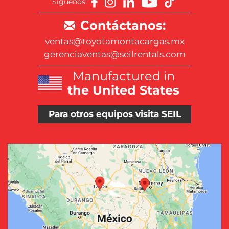
Síguenos:
Contáctanos:
ventas@toyotamontacargas.mx
gerenciaventas@seilrentals.com
Manufactured in
the United States
Para otros equipos visita SEIL