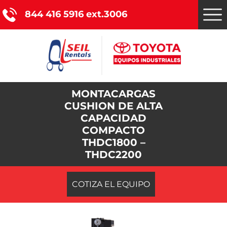
844 416 5916 ext.3006
MONTACARGAS
Montacargas Toyota
CUSHION DE ALTA
CAPACIDAD
Nuestros servicios
COMPACTO
THDC1800 –
Catálogo de productos
THDC2200
Promociones
COTIZA EL EQUIPO
Nosotros
Blog