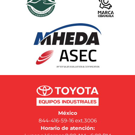
México
844-416-59-16 ext.3006
Horario de atención: