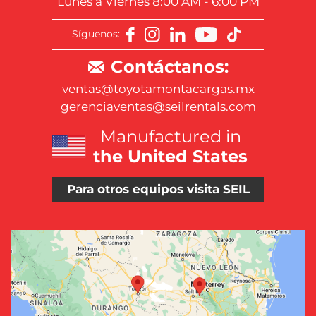
Lunes a Viernes 8:00 AM - 6:00 PM
Síguenos:
Contáctanos:
ventas@toyotamontacargas.mx
gerenciaventas@seilrentals.com
Manufactured in
the United States
Para otros equipos visita SEIL