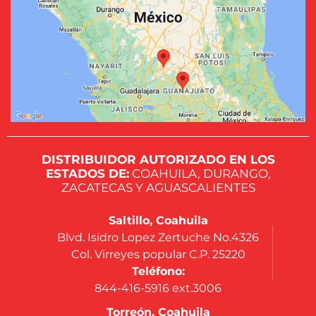
DISTRIBUIDOR AUTORIZADO EN LOS
ESTADOS DE:
COAHUILA, DURANGO,
ZACATECAS Y AGUASCALIENTES
Saltillo, Coahuila
Blvd. Isidro Lopez Zertuche No.4326
Col. Virreyes popular C.P. 25220
Teléfono:
844-416-5916 ext.3006
Torreón, Coahuila