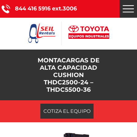
844 416 5916 ext.3006
Montacargas Toyota
MONTACARGAS DE
ALTA CAPACIDAD
Nuestros servicios
CUSHION
THDC2500-24 –
Catálogo de productos
THDC5500-36
Promociones
COTIZA EL EQUIPO
Nosotros
Blog