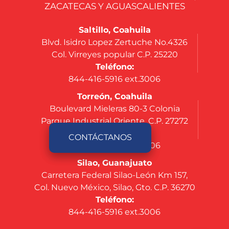
ZACATECAS Y AGUASCALIENTES
Saltillo, Coahuila
Blvd. Isidro Lopez Zertuche No.4326
Col. Virreyes popular C.P. 25220
Teléfono:
844-416-5916 ext.3006
Torreón, Coahuila
Boulevard Mieleras 80-3 Colonia
Parque Industrial Oriente, C.P. 27272
Teléfono:
CONTÁCTANOS
844-416-5916 ext.3006
Silao, Guanajuato
Carretera Federal Silao-León Km 157,
Col. Nuevo México, Silao, Gto. C.P. 36270
Teléfono:
844-416-5916 ext.3006