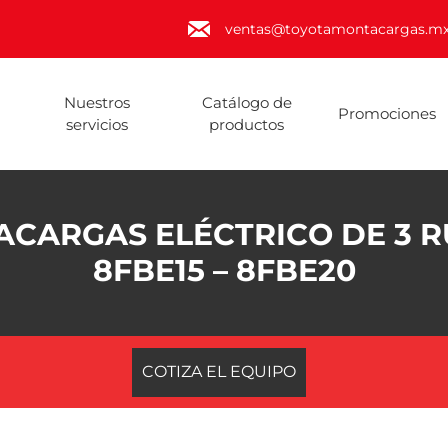
ventas@toyotamontacargas.m
Nuestros
Catálogo de
Promociones
servicios
productos
CARGAS ELÉCTRICO DE 3 
8FBE15 – 8FBE20
COTIZA EL EQUIPO