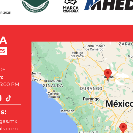
R 2025
06
n:
 6:00 PM
s:
gas.mx
als.com