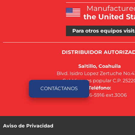
Manufactured
the United St
Para otros equipos visit
DISTRIBUIDOR AUTORIZAD
Saltillo, Coahuila
Blvd. Isidro Lopez Zertuche No.
Col. Virreyes popular C.P. 2522
Teléfono:
CONTÁCTANOS
844-416-5916 ext.3006
Aviso de Privacidad