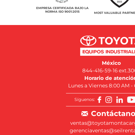
EMPRESA CERTIFICADA BAJO LA
NORMA ISO 9001:2015
MOST VALUABLE PARTNE
México
844-416-59-16 ext.30
Horario de atenció
Lunes a Viernes 8:00 AM -
Síguenos:
Contáctano
ventas@toyotamontacar
gerenciaventas@seilrent