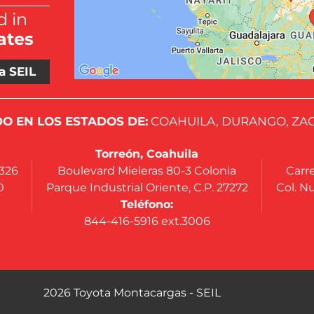
 in
ates
a SEIL
O EN LOS ESTADOS DE:
COAHUILA, DURANGO, ZAC
Torreón, Coahuila
4326
Boulevard Mieleras 80-3 Colonia
Carre
0
Parque Industrial Oriente, C.P. 27272
Col. Nu
Teléfono:
844-416-5916 ext.3006
2026 Toyota Montacargas - SEIL