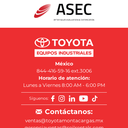
México
844-416-59-16 ext.3006
Horario de atención:
Lunes a Viernes 8:00 AM - 6:00 PM
Síguenos:
Contáctanos:
ventas@toyotamontacargas.mx
gerenciaventas@seilrentals.com