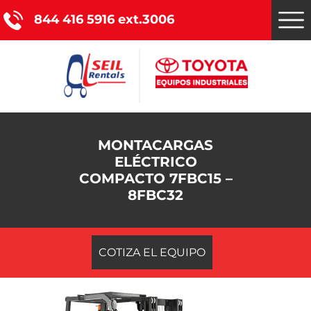
844 416 5916 ext.3006
Montacargas Toyota
MONTACARGAS
ELÉCTRICO
Nuestros servicios
COMPACTO 7FBC15 –
8FBC32
Catálogo de productos
Promociones
COTIZA EL EQUIPO
Nosotros
Blog