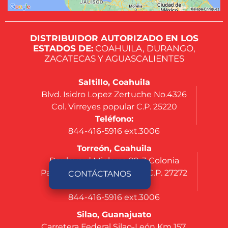
DISTRIBUIDOR AUTORIZADO EN LOS
ESTADOS DE:
COAHUILA, DURANGO,
ZACATECAS Y AGUASCALIENTES
Saltillo, Coahuila
Blvd. Isidro Lopez Zertuche No.4326
Col. Virreyes popular C.P. 25220
Teléfono:
844-416-5916 ext.3006
Torreón, Coahuila
Boulevard Mieleras 80-3 Colonia
Parque Industrial Oriente, C.P. 27272
CONTÁCTANOS
Teléfono:
844-416-5916 ext.3006
Silao, Guanajuato
Carretera Federal Silao-León Km 157,