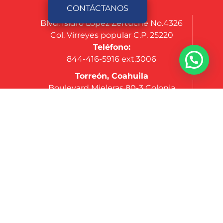
CONTÁCTANOS
Saltillo, Coahuila
Blvd. Isidro Lopez Zertuche No.4326
Col. Virreyes popular C.P. 25220
Teléfono:
844-416-5916 ext.3006
Torreón, Coahuila
Boulevard Mieleras 80-3 Colonia
Parque Industrial Oriente, C.P. 27272
Teléfono:
844-416-5916 ext.3006
Silao, Guanajuato
Carretera Federal Silao-León Km 157,
Col. Nuevo México, Silao, Gto. C.P. 36270
Teléfono:
844-416-5916 ext.3006