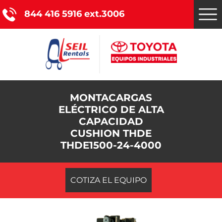
844 416 5916 ext.3006
Montacargas Toyota
MONTACARGAS
ELÉCTRICO DE ALTA
Nuestros servicios
CAPACIDAD
CUSHION THDE
Catálogo de productos
THDE1500-24-4000
Promociones
COTIZA EL EQUIPO
Nosotros
Blog