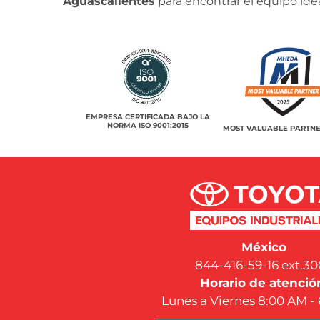
Aguascalientes
para encontrar el equipo ide
EMPRESA CERTIFICADA BAJO LA
NORMA ISO 9001:2015
MOST VALUABLE PARTNE
México
844-416-59-16 ext.30
Horario de atenció
Lunes a Viernes 8:00 AM -