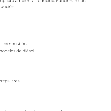
 impacto ambiental reducido. Funcionan con
ibución.
e combustión.
modelos de diésel.
rregulares.