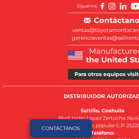
Síguenos:
Contáctano
ventas@toyotamontacar
gerenciaventas@seilrent
Manufactured
the United St
Para otros equipos visit
DISTRIBUIDOR AUTORIZAD
Saltillo, Coahuila
Blvd. Isidro Lopez Zertuche No.
Col. Virreyes popular C.P. 2522
CONTÁCTANOS
Teléfono: