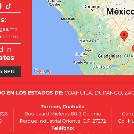
s:
gas.mx
als.com
 in
ates
a SEIL
O EN LOS ESTADOS DE:
COAHUILA, DURANGO, ZAC
Torreón, Coahuila
4326
Boulevard Mieleras 80-3 Colonia
Carre
0
Parque Industrial Oriente, C.P. 27272
Col. Nu
Teléfono: