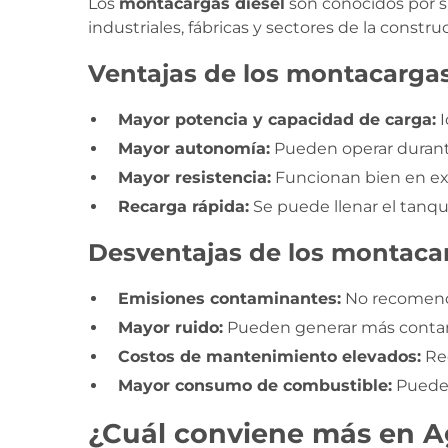
Los
montacargas diésel
son conocidos por s
industriales, fábricas y sectores de la constru
Ventajas de los montacargas
Mayor potencia y capacidad de carga:
I
Mayor autonomía:
Pueden operar durante
Mayor resistencia:
Funcionan bien en exte
Recarga rápida:
Se puede llenar el tanq
Desventajas de los montacar
Emisiones contaminantes:
No recomenda
Mayor ruido:
Pueden generar más contami
Costos de mantenimiento elevados:
Req
Mayor consumo de combustible:
Puede r
¿Cuál conviene más en A