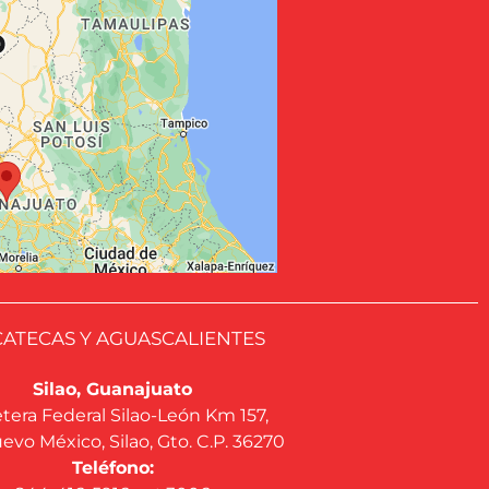
ATECAS Y AGUASCALIENTES
Silao, Guanajuato
tera Federal Silao-León Km 157,
evo México, Silao, Gto. C.P. 36270
Teléfono: