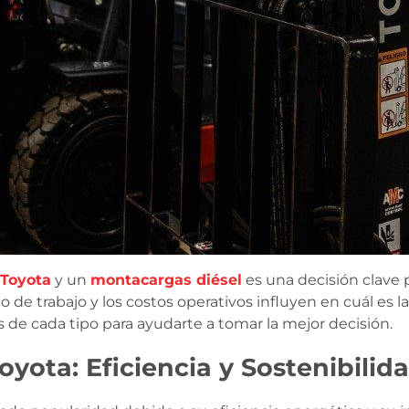
 Toyota
y un
montacargas diésel
es una decisión clave 
o de trabajo y los costos operativos influyen en cuál es 
s de cada tipo para ayudarte a tomar la mejor decisión.
yota: Eficiencia y Sostenibilid