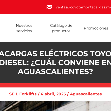
ventas@toyotamontacargas.m
Nuestros
Catálogo de
Promociones
servicios
productos
CARGAS ELÉCTRICOS TOYO
DIESEL: ¿CUÁL CONVIENE E
AGUASCALIENTES?
SEIL Forklifts / 4 abril, 2025 / Aguascalientes