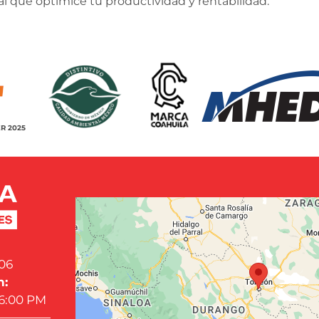
al que optimice tu productividad y rentabilidad.
R 2025
06
n:
 6:00 PM