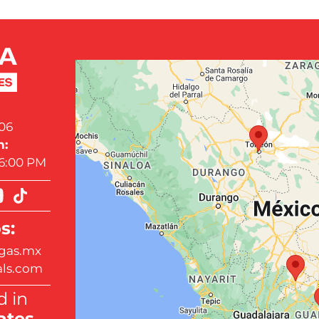
06
n:
 6:00 PM
s:
gas.mx
als.com
 in
ates