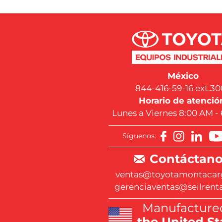
México
844-416-59-16 ext.30
Horario de atenció
Lunes a Viernes 8:00 AM -
Síguenos:
Contáctano
ventas@toyotamontacar
gerenciaventas@seilrent
Manufactured
the United St