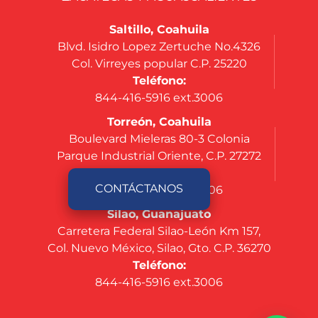
Saltillo, Coahuila
Blvd. Isidro Lopez Zertuche No.4326
Col. Virreyes popular C.P. 25220
Teléfono:
844-416-5916 ext.3006
Torreón, Coahuila
Boulevard Mieleras 80-3 Colonia
Parque Industrial Oriente, C.P. 27272
Teléfono:
CONTÁCTANOS
844-416-5916 ext.3006
Silao, Guanajuato
Carretera Federal Silao-León Km 157,
Col. Nuevo México, Silao, Gto. C.P. 36270
Teléfono:
844-416-5916 ext.3006