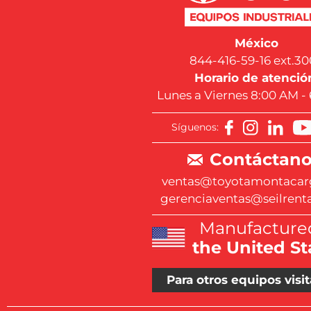
México
844-416-59-16 ext.30
Horario de atenció
Lunes a Viernes 8:00 AM -
Síguenos:
Contáctano
ventas@toyotamontacar
gerenciaventas@seilrent
Manufactured
the United St
Para otros equipos visit