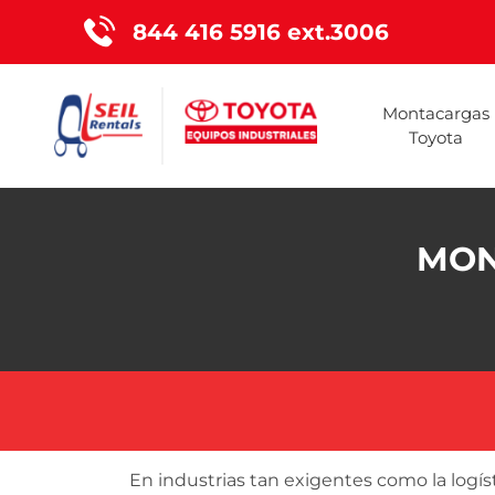
844 416 5916 ext.3006
Montacargas
Toyota
MON
En industrias tan exigentes como la logís