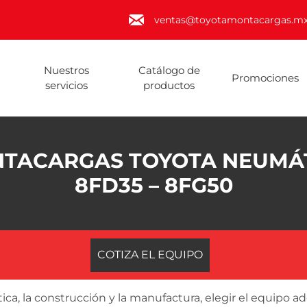
ventas@toyotamontacargas.m
Nuestros
Catálogo de
Promociones
servicios
productos
TACARGAS TOYOTA NEUMÁ
8FD35 – 8FG50
COTIZA EL EQUIPO
tica, la construcción y la manufactura, elegir el equipo