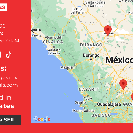
06
n:
 6:00 PM
s:
gas.mx
als.com
 in
ates
a SEIL