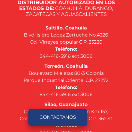
DISTRIBUIDOR AUTORIZADO EN LOS
ESTADOS DE:
COAHUILA, DURANGO,
ZACATECAS Y AGUASCALIENTES
Saltillo, Coahuila
Blvd. Isidro Lopez Zertuche No.4326
Col. Virreyes popular C.P. 25220
Teléfono:
844-416-5916 ext.3006
Torreón, Coahuila
Boulevard Mieleras 80-3 Colonia
Parque Industrial Oriente, C.P. 27272
Teléfono:
844-416-5916 ext.3006
Silao, Guanajuato
Carretera Federal Silao-León Km 157,
CONTÁCTANOS
Col. Nuevo México, Silao, Gto. C.P. 36270
Teléfono: