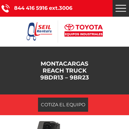
844 416 5916 ext.3006
Montacargas Toyota
MONTACARGAS
Nuestros servicios
REACH TRUCK
9BDR13 – 9BR23
Catálogo de productos
Promociones
COTIZA EL EQUIPO
Nosotros
Blog