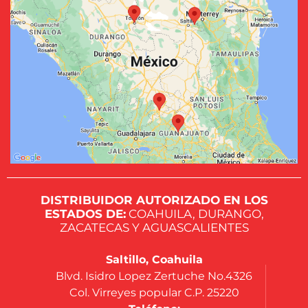
DISTRIBUIDOR AUTORIZADO EN LOS
ESTADOS DE:
COAHUILA, DURANGO,
ZACATECAS Y AGUASCALIENTES
Saltillo, Coahuila
Blvd. Isidro Lopez Zertuche No.4326
Col. Virreyes popular C.P. 25220