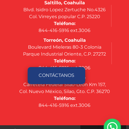
Saltillo, Coahuila
Blvd. Isidro Lopez Zertuche No.4326
Col. Virreyes popular C.P. 25220
Teléfono:
844-416-5916 ext.3006
Torreón, Coahuila
Boulevard Mieleras 80-3 Colonia
Parque Industrial Oriente, C.P. 27272
Teléfono:
844-416-5916 ext.3006
CONTÁCTANOS
Silao, Guanajuato
Carretera Federal Silao-León Km 157,
Col. Nuevo México, Silao, Gto. C.P. 36270
Teléfono:
844-416-5916 ext.3006