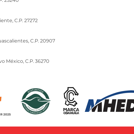
.P. 25240
iente, C.P. 27272
ascalientes, C.P. 20907
vo México, C.P. 36270
R 2025