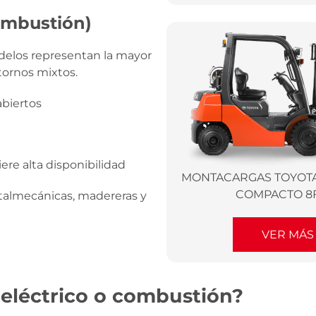
ombustión)
delos representan la mayor
ntornos mixtos.
abiertos
ere alta disponibilidad
MONTACARGAS TOYOT
COMPACTO 8
etalmecánicas, madereras y
VER MÁS
 eléctrico o combustión?