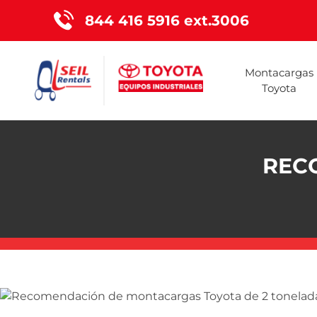
844 416 5916 ext.3006
Montacargas
Toyota
REC