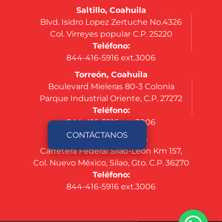
Saltillo, Coahuila
Blvd. Isidro Lopez Zertuche No.4326
Col. Virreyes popular C.P. 25220
Teléfono:
844-416-5916 ext.3006
Torreón, Coahuila
Boulevard Mieleras 80-3 Colonia
Parque Industrial Oriente, C.P. 27272
Teléfono:
844-416-5916 ext.3006
CONTÁCTANOS
Silao, Guanajuato
Carretera Federal Silao-León Km 157,
Col. Nuevo México, Silao, Gto. C.P. 36270
Teléfono:
844-416-5916 ext.3006