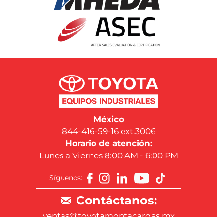
México
844-416-59-16 ext.3006
Horario de atención:
Lunes a Viernes 8:00 AM - 6:00 PM
Síguenos:
Contáctanos:
ventas@toyotamontacargas.mx