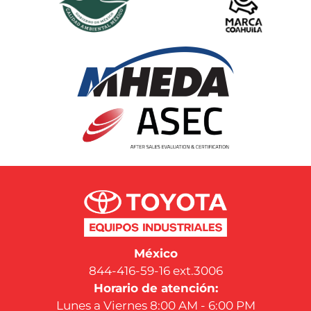
México
844-416-59-16 ext.3006
Horario de atención:
Lunes a Viernes 8:00 AM - 6:00 PM