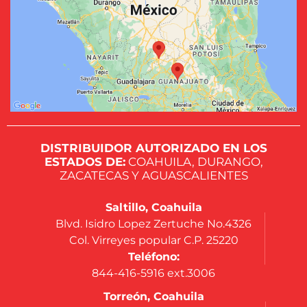
DISTRIBUIDOR AUTORIZADO EN LOS
ESTADOS DE:
COAHUILA, DURANGO,
ZACATECAS Y AGUASCALIENTES
Saltillo, Coahuila
Blvd. Isidro Lopez Zertuche No.4326
Col. Virreyes popular C.P. 25220
Teléfono:
844-416-5916 ext.3006
Torreón, Coahuila