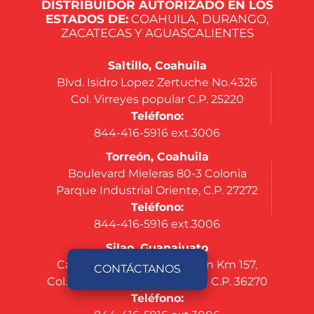
DISTRIBUIDOR AUTORIZADO EN LOS
ESTADOS DE:
COAHUILA, DURANGO,
ZACATECAS Y AGUASCALIENTES
Saltillo, Coahuila
Blvd. Isidro Lopez Zertuche No.4326
Col. Virreyes popular C.P. 25220
Teléfono:
844-416-5916 ext.3006
Torreón, Coahuila
Boulevard Mieleras 80-3 Colonia
Parque Industrial Oriente, C.P. 27272
Teléfono:
844-416-5916 ext.3006
Silao, Guanajuato
Carretera Federal Silao-León Km 157,
CONTÁCTANOS
Col. Nuevo México, Silao, Gto. C.P. 36270
Teléfono: