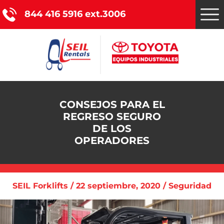
844 416 5916 ext.3006
Montacargas Toyota
CONSEJOS PARA EL
REGRESO SEGURO
Nuestros servicios
DE LOS
OPERADORES
Catálogo de productos
Promociones
SEIL Forklifts / 22 septiembre, 2020 / Seguridad
Nosotros
Blog