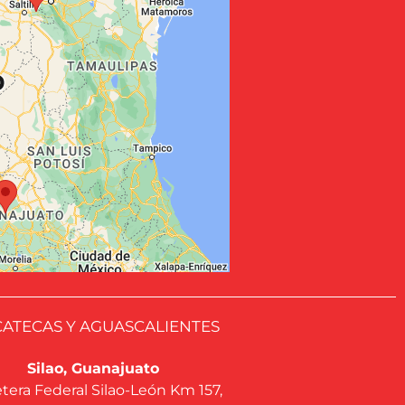
ATECAS Y AGUASCALIENTES
Silao, Guanajuato
tera Federal Silao-León Km 157,