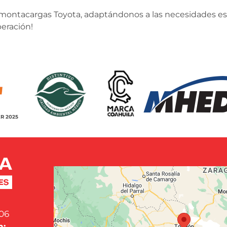
 montacargas Toyota, adaptándonos a las necesidades es
eración!
R 2025
06
n: