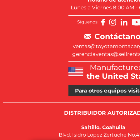
Lunes a Viernes 8:00 AM -
Síguenos:
Contáctano
ventas@toyotamontacar
gerenciaventas@seilrent
Manufactured
the United St
Para otros equipos visit
DISTRIBUIDOR AUTORIZAD
Saltillo, Coahuila
Blvd. Isidro Lopez Zertuche No.