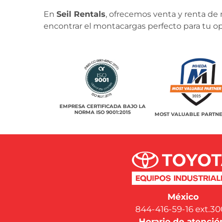
En
Seil Rentals
, ofrecemos venta y renta de
encontrar el montacargas perfecto para tu op
EMPRESA CERTIFICADA BAJO LA
NORMA ISO 9001:2015
MOST VALUABLE PARTNE
México
844-416-59-16 ext.30
Horario de atenció