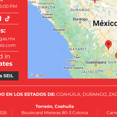
 6:00 PM
s:
gas.mx
als.com
 in
ates
a SEIL
O EN LOS ESTADOS DE:
COAHUILA, DURANGO, ZAC
Torreón, Coahuila
4326
Boulevard Mieleras 80-3 Colonia
Carre