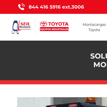
844 416 5916 ext.3006
Montacargas
Toyota
SOL
MO