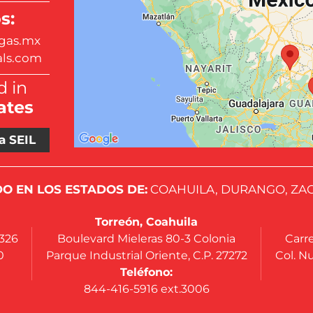
s:
gas.mx
als.com
 in
ates
a SEIL
O EN LOS ESTADOS DE:
COAHUILA, DURANGO, ZAC
Torreón, Coahuila
4326
Boulevard Mieleras 80-3 Colonia
Carre
0
Parque Industrial Oriente, C.P. 27272
Col. Nu
Teléfono:
844-416-5916 ext.3006