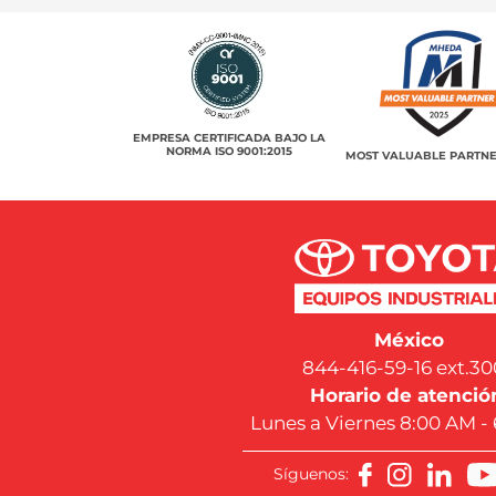
EMPRESA CERTIFICADA BAJO LA
NORMA ISO 9001:2015
MOST VALUABLE PARTNE
México
844-416-59-16 ext.30
Horario de atenció
Lunes a Viernes 8:00 AM -
Síguenos: