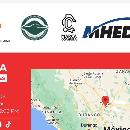
R 2025
06
n:
 6:00 PM