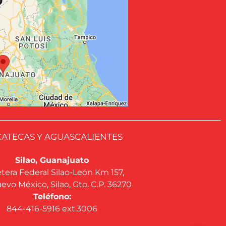
ATECAS Y AGUASCALIENTES
Silao, Guanajuato
tera Federal Silao-León Km 157,
evo México, Silao, Gto. C.P. 36270
Teléfono:
844-416-5916 ext.3006