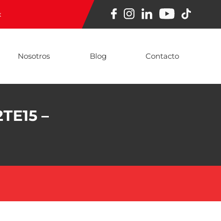
x
Nosotros
Blog
Contacto
TE15 –