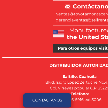
Contáctano
ventas@toyotamontacar
gerenciaventas@seilrent
Manufactured
the United St
Para otros equipos visit
DISTRIBUIDOR AUTORIZAD
Saltillo, Coahuila
Blvd. Isidro Lopez Zertuche No.
Col. Virreyes popular C.P. 2522
Teléfono:
844-416-5916 ext.3006
CONTÁCTANOS