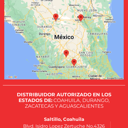
DISTRIBUIDOR AUTORIZADO EN LOS
ESTADOS DE:
COAHUILA, DURANGO,
ZACATECAS Y AGUASCALIENTES
Saltillo, Coahuila
Blvd. Isidro Lopez Zertuche No.4326