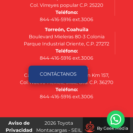
Col. Virreyes popular C.P. 25220
Teléfono:
844-416-5916 ext.3006
Torreón, Coahuila
Boulevard Mieleras 80-3 Colonia
Parque Industrial Oriente, C.P. 27272
Teléfono:
844-416-5916 ext.3006
Silao, Guanajuato
CONTÁCTANOS
Carretera Federal Silao-León Km 157,
Col. Nuevo México, Silao, Gto. C.P. 36270
Teléfono:
844-416-5916 ext.3006
Aviso de
2026 Toyota
Privacidad
Montacargas - SEIL