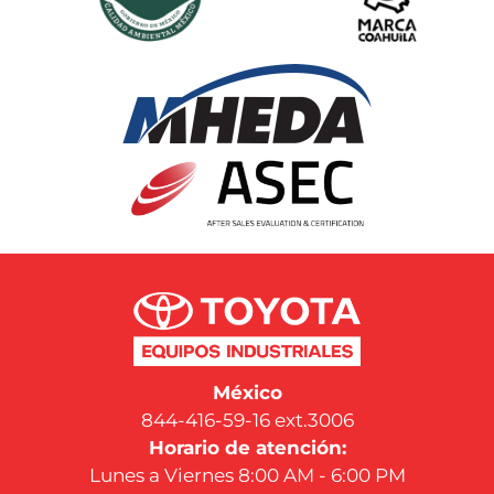
México
844-416-59-16 ext.3006
Horario de atención:
Lunes a Viernes 8:00 AM - 6:00 PM