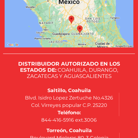
DISTRIBUIDOR AUTORIZADO EN LOS
ESTADOS DE:
COAHUILA, DURANGO,
ZACATECAS Y AGUASCALIENTES
Saltillo, Coahuila
Blvd. Isidro Lopez Zertuche No.4326
Col. Virreyes popular C.P. 25220
Teléfono:
844-416-5916 ext.3006
Torreón, Coahuila
Boulevard Mieleras 80-3 Colonia