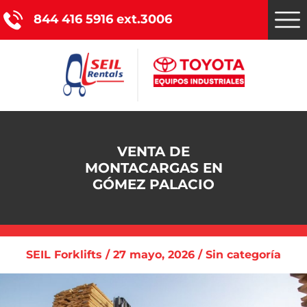
844 416 5916 ext.3006
Montacargas Toyota
VENTA DE
Nuestros servicios
MONTACARGAS EN
GÓMEZ PALACIO
Catálogo de productos
Promociones
SEIL Forklifts / 27 mayo, 2026 / Sin categoría
Nosotros
Blog