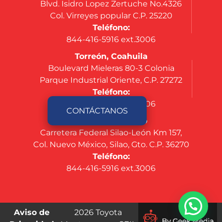
Blvd. Isidro Lopez Zertuche No.4326
Col. Virreyes popular C.P. 25220
Teléfono:
844-416-5916 ext.3006
Torreón, Coahuila
Boulevard Mieleras 80-3 Colonia
Parque Industrial Oriente, C.P. 27272
Teléfono:
844-416-5916 ext.3006
CONTÁCTANOS
Silao, Guanajuato
Carretera Federal Silao-León Km 157,
Col. Nuevo México, Silao, Gto. C.P. 36270
Teléfono:
844-416-5916 ext.3006
Aviso de
2026 Toyota