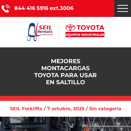
844 416 5916 ext.3006
Montacargas Toyota
MEJORES
MONTACARGAS
Nuestros servicios
TOYOTA PARA USAR
EN SALTILLO
Catálogo de productos
Promociones
SEIL Forklifts / 7 octubre, 2025 / Sin categoría
Nosotros
Blog